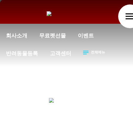
men
회사소개
무료펫선물
이벤트
notes
전체메뉴
반려동물등록
고객센터
왓도그캣
홈페이지 이용약관
chevron_right